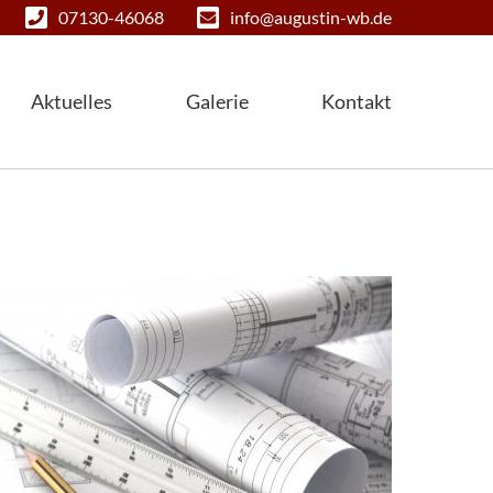
07130-46068
info@augustin-wb.de
Aktuelles
Galerie
Kontakt