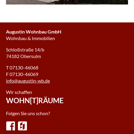
Augustin Wohnbau GmbH
Wohnbau & Immobilien
Schloßstraße 14/b
74182 Obersulm
T 07130-46068
F 07130-46069
info@augustin-wb.de
Wir schaffen
WOHN[T]RÄUME
Folgen Sie uns schon?