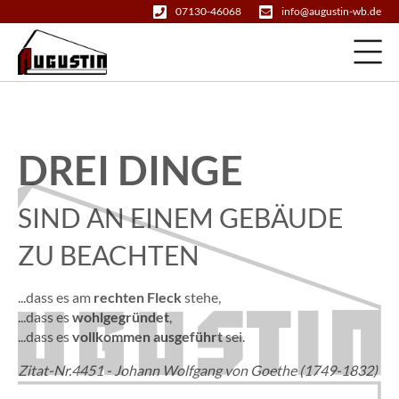
07130-46068
info@augustin-wb.de
DREI DINGE
SIND AN EINEM GEBÄUDE
ZU BEACHTEN
...dass es am
rechten Fleck
stehe,
...dass es
wohlgegründet
,
...dass es
vollkommen ausgeführt
sei.
Zitat-Nr.4451 - Johann Wolfgang von Goethe (1749-1832)